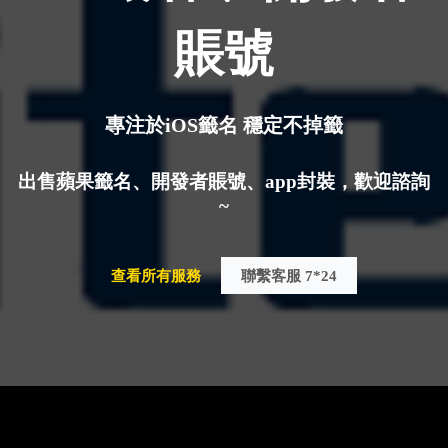
賬號
專注於iOS籤名 穩定不掉籤
出售蘋果籤名、開發者賬號、app封裝，歡迎諮詢
~
查看所有服務
聯繫客服 7*24