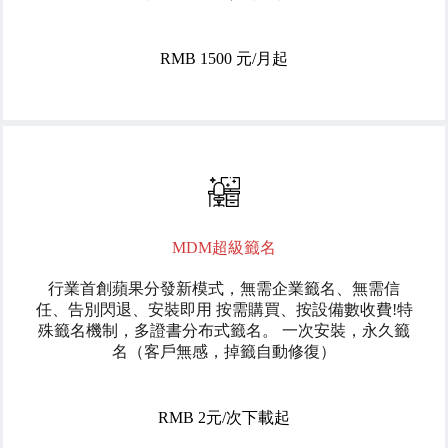
RMB 1500 元/月起
MDM超級籤名
行業首創蘋果分發新模式，無需企業籤名、無需信
任、告別閃退、安裝即用 按需購買、按設備數收費!特
殊籤名機制，多證書分布式籤名。 一次安裝，永久籤
名（客戶無感，掉籤自動修復）
RMB 2元/次下載起