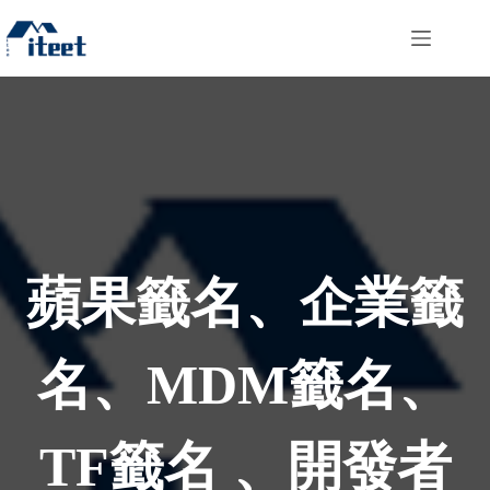
跳
過
內
容
蘋果籤名、企業籤
名、MDM籤名、
TF籤名 、開發者